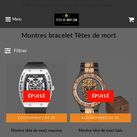
10% de remise automatique dès 2 produits achetés.
Menu
Montres bracelet Têtes de mort
Filtrer
ÉPUISÉ
ÉPUISÉ
ECONOMISEZ
€4,00
ECONOMISEZ
€9,00
Montre tête de mort massive
Montre tête de mort bois