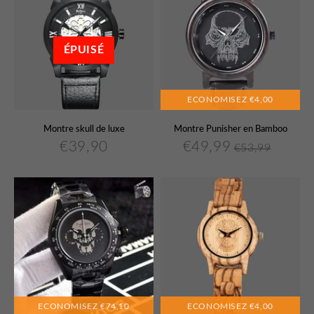
ÉPUISÉ
ECONOMISEZ
€4,00
Montre skull de luxe
Montre Punisher en Bamboo
€39,90
€49,99
€53,99
€39,90
€49,99
Prix
Prix
Prix
€53,99
Unit
régulier
réduit
régulier
price
ECONOMISEZ
€74,10
ECONOMISEZ
€4,00