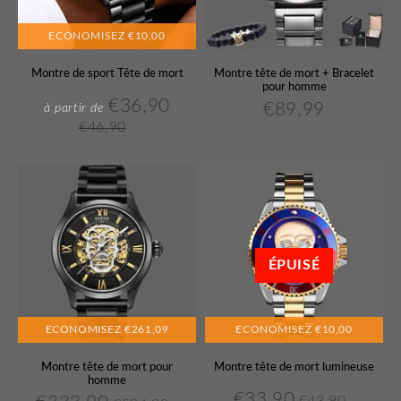
ECONOMISEZ
€10,00
Montre de sport Tête de mort
Montre tête de mort + Bracelet
pour homme
€36,90
€89,99
€36,90
à partir de
Prix
Prix
€89,99
Prix
€46,90
réduit
régulier
régulier
€46,90
Unit
price
ÉPUISÉ
ECONOMISEZ
€261,09
ECONOMISEZ
€10,00
Montre tête de mort pour
Montre tête de mort lumineuse
homme
€33,90
€43,90