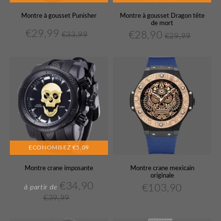
Montre à gousset Punisher
Montre à gousset Dragon tête
de mort
€29,99
€28,90
€33,99
€29,99
€29,99
Prix
Prix
€33,99
€28,90
Unit
Prix
Prix
€29,99
Unit
réduit
régulier
price
réduit
régulier
price
ECONOMISEZ
€5,09
Montre crane imposante
Montre crane mexicain
originale
€34,90
€103,90
€34,90
à partir de
Prix
Prix
€103,9
Prix
€39,99
réduit
régulier
régulier
€39,99
Unit
price