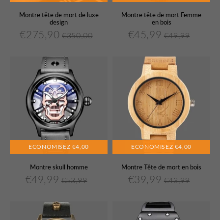
Montre tête de mort de luxe
Montre tête de mort Femme
design
en bois
€275,90
€45,99
€350,00
€49,99
€275,90
€45,99
Prix
Prix
€350,00
Prix
Prix
€49,99
Unit
Unit
réduit
régulier
réduit
régulier
price
price
ECONOMISEZ
€4,00
ECONOMISEZ
€4,00
Montre skull homme
Montre Tête de mort en bois
€49,99
€39,99
€53,99
€43,99
€49,99
€39,99
Prix
Prix
€53,99
Prix
Prix
€43,99
Unit
Unit
réduit
régulier
réduit
régulier
price
price