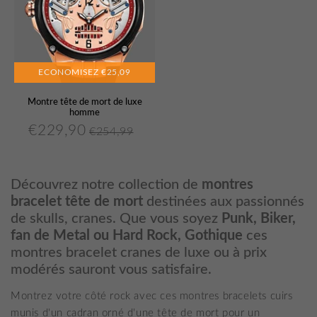
ECONOMISEZ
€25,09
Montre tête de mort de luxe
homme
€229,90
€254,99
€229,90
Prix
Prix
€254,99
Unit
réduit
régulier
price
Découvrez notre collection de
montres
bracelet tête de mort
destinées aux passionnés
de skulls, cranes. Que vous soyez
Punk, Biker,
fan de Metal ou Hard Rock, Gothique
ces
montres bracelet cranes de luxe ou à prix
modérés sauront vous satisfaire.
Montrez votre côté rock avec ces montres bracelets cuirs
munis d'un cadran
orné
d'une tête de mort pour un