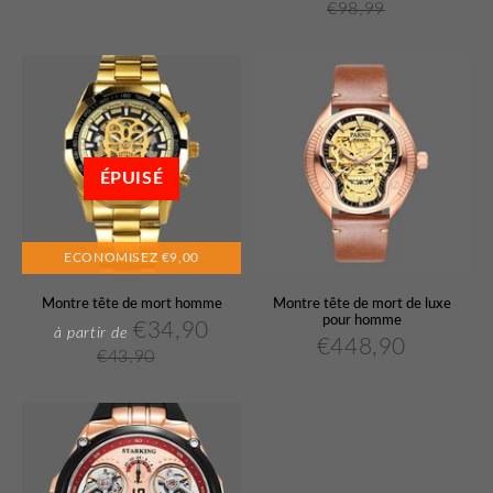
réduit
régulier
€98,99
réduit
réguli
price
€98,99
Unit
price
ÉPUISÉ
ECONOMISEZ
€9,00
Montre tête de mort homme
Montre tête de mort de luxe
pour homme
€34,90
€34,90
à partir de
Prix
Prix
€448,90
€448,9
Prix
€43,90
réduit
régulier
€43,90
Unit
régulier
price