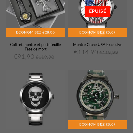
ÉPUISÉ
ECONOMISEZ
€28,00
ECONOMISEZ
€5,09
Coffret montre et portefeuille
Montre Crane USA Exclusive
Tête de mort
€114,90
€119,99
€114,90
Prix
Prix
€119,
Unit
€91,90
€119,90
€91,90
Prix
Prix
€119,90
Unit
réduit
régulier
price
réduit
régulier
price
ECONOMISEZ
€8,09