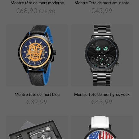
Montre tête de mort moderne
Montre Tete de mort amusante
€68,90
€45,99
€78,90
€68,90
€45,99
Prix
Prix
€78,90
Prix
Unit
réduit
régulier
régulier
price
Montre tête de mort bleu
Montre Tête de mort gros yeux
€39,99
€45,99
€39,99
€45,99
Prix
Prix
régulier
régulier