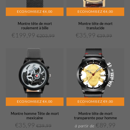
ECONOMISEZ
€4,00
ECONOMISEZ
€4,00
Montre tête de mort
Montre tête de mort
roulement à bille
translucide
€199,99
€35,99
€203,99
€39,99
€199,99
€35,99
Prix
Prix
€203,99
Prix
Prix
€39,99
Unit
Unit
réduit
régulier
réduit
régulier
price
price
ECONOMISEZ
€4,00
ECONOMISEZ
€9,00
Montre homme Tête de mort
Montre tête de mort
mexicaine
transparente pour homme
€35,99
€89,99
€39,99
€35,99
€89,
à partir de
Prix
Prix
€39,99
Prix
Prix
Unit