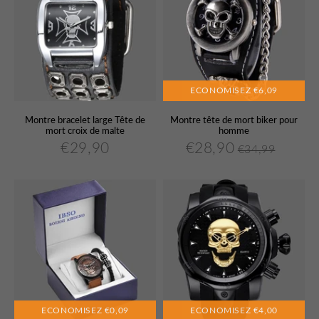
ECONOMISEZ
€6,09
Montre bracelet large Tête de
Montre tête de mort biker pour
mort croix de malte
homme
€29,90
€28,90
€34,99
€29,90
€28,90
Prix
Prix
Prix
€34,99
Unit
régulier
réduit
régulier
price
ECONOMISEZ
€0,09
ECONOMISEZ
€4,00