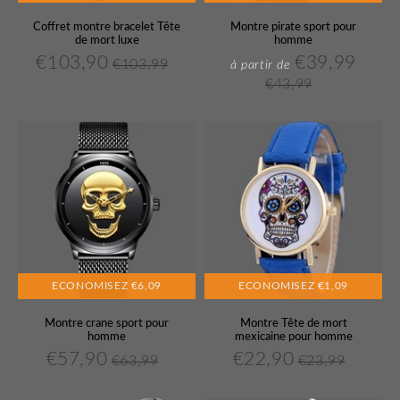
Coffret montre bracelet Tête
Montre pirate sport pour
de mort luxe
homme
€103,90
€39,99
€103,99
€103,90
€39,
à partir de
Prix
Prix
€103,99
Prix
Prix
Unit
réduit
régulier
€43,99
réduit
réguli
price
€43,99
Unit
price
ECONOMISEZ
€6,09
ECONOMISEZ
€1,09
Montre crane sport pour
Montre Tête de mort
homme
mexicaine pour homme
€57,90
€22,90
€63,99
€23,99
€57,90
€22,90
Prix
Prix
€63,99
Prix
Prix
€23,99
Unit
Unit
réduit
régulier
réduit
régulier
price
price