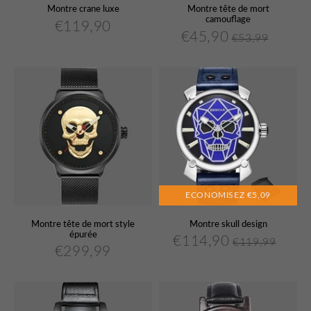
Montre crane luxe
Montre tête de mort
camouflage
€119,90
€119,90
Prix
€45,90
€53,99
€45,90
Prix
Prix
€53,99
Unit
régulier
réduit
régulier
price
ECONOMISEZ
€5,09
Montre tête de mort style
Montre skull design
épurée
€114,90
€119,99
€114,90
Prix
Prix
€119,
Unit
€299,99
€299,99
Prix
réduit
régulier
price
régulier