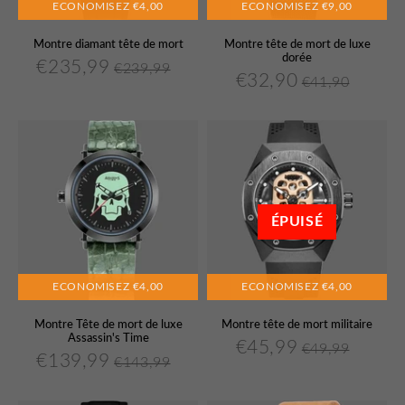
ECONOMISEZ
€4,00
ECONOMISEZ
€9,00
Montre diamant tête de mort
Montre tête de mort de luxe
dorée
€235,99
€239,99
€235,99
Prix
Prix
€239,99
Unit
€32,90
€41,90
€32,90
Prix
Prix
€41,90
Unit
réduit
régulier
price
réduit
régulier
price
ÉPUISÉ
ECONOMISEZ
€4,00
ECONOMISEZ
€4,00
Montre Tête de mort de luxe
Montre tête de mort militaire
Assassin's Time
€45,99
€49,99
€45,99
Prix
Prix
€49,99
Unit
€139,99
€143,99
€139,99
Prix
Prix
€143,99
Unit
réduit
régulier
price
réduit
régulier
price