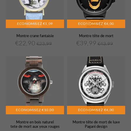
ECONOMISEZ
€1,09
ECONOMISEZ
€4,00
Montre crane fantaisie
Montre tête de mort
€22,90
€39,99
€23,99
€43,99
€22,90
€39,99
Prix
Prix
€23,99
Prix
Prix
€43,99
Unit
Unit
réduit
régulier
réduit
régulier
price
price
ECONOMISEZ
€10,00
ECONOMISEZ
€4,00
Montre en bois naturel
Montre tête de mort de luxe
tete de mort aux yeux rouges
Pagani design