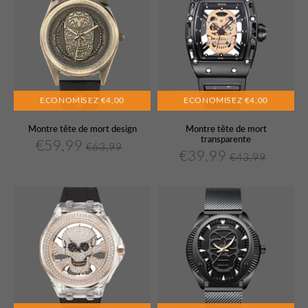
ECONOMISEZ
€4,00
ECONOMISEZ
€4,00
Montre tête de mort design
Montre tête de mort
transparente
€59,99
€63,99
€59,99
Prix
Prix
€63,99
Unit
€39,99
€43,99
€39,99
Prix
Prix
€43,99
Unit
réduit
régulier
price
réduit
régulier
price