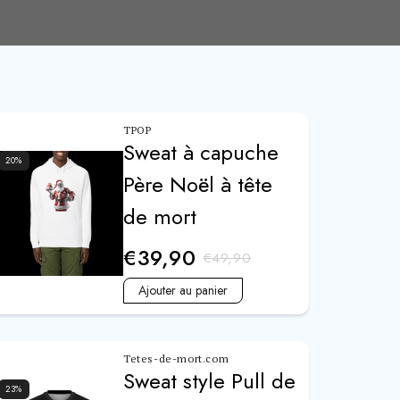
TPOP
Sweat à capuche
20
%
Père Noël à tête
de mort
€39,90
€49,90
Ajouter au panier
Tetes-de-mort.com
Sweat style Pull de
23
%