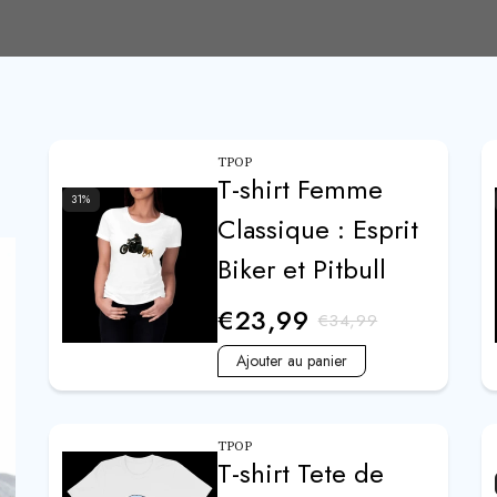
TPOP
T-shirt Femme
31
%
Classique : Esprit
Biker et Pitbull
€23,99
€34,99
Ajouter au panier
TPOP
T-shirt Tete de