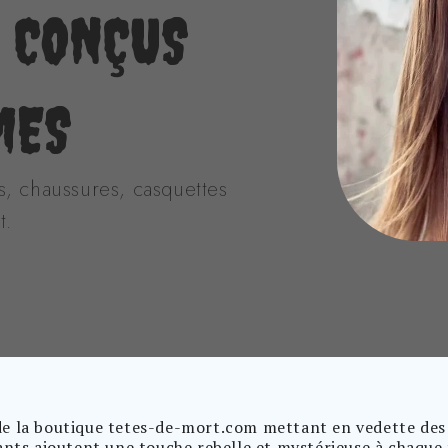
T CONÇUS
MES
s, chaussures, casquettes
t.
e la boutique tetes-de-mort.com mettant en vedette des t
ants ajoutent une touche rebelle et mystérieuse à chaque te