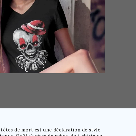
êtes de mort est une déclaration de style
nue. Qu'il s'agisse de robes, de t-shirts ou