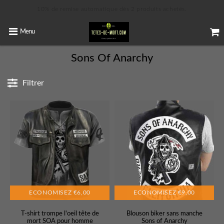
10% de remise automatique dès 2 produits achetés.
Menu
Sons Of Anarchy
Filtrer
ECONOMISEZ
€6,00
ECONOMISEZ
€9,00
T-shirt trompe l'oeil tête de
Blouson biker sans manche
mort SOA pour homme
Sons of Anarchy