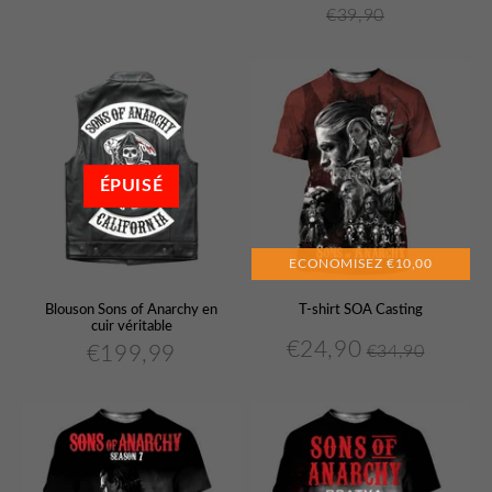
régulier
€39,90
réduit
réguli
€39,90
Unit
price
ÉPUISÉ
ECONOMISEZ
€10,00
Blouson Sons of Anarchy en
T-shirt SOA Casting
cuir véritable
€24,90
€199,99
€34,90
€24,90
Prix
Prix
€34,90
€199,99
Unit
Prix
réduit
régulier
price
régulier