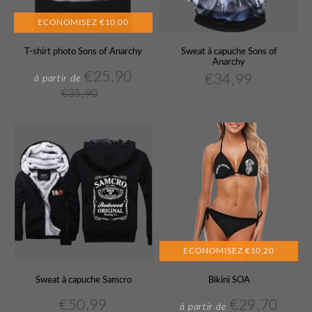
ECONOMISEZ
€10,00
T-shirt photo Sons of Anarchy
Sweat à capuche Sons of
Anarchy
€25,90
€34,99
€25,90
à partir de
Prix
Prix
€34,99
Prix
€35,90
réduit
régulier
régulier
€35,90
Unit
price
ECONOMISEZ
€10,20
Sweat à capuche Samcro
Bikini SOA
€50,99
€29,70
€50,99
€29,
à partir de
Prix
Prix
Prix