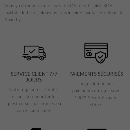
Vous y retrouverez des sweats SOA, des T-shirts SOA,
maillots de bains, blousons tous inspirés par la série Sons of
Anarchy.
SERVICE CLIENT 7/7
PAIEMENTS SÉCURISÉS
JOURS
La gestion de nos
Notre équipe est à votre
paiements en ligne sont
disposition pour toute
100% Sécurisés avec
question sur nos articles ou
Stripe.
votre commande.