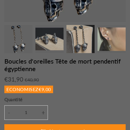
Boucles d'oreilles Tête de mort pendentif
égyptienne
€31,90
Prix
€40,90
Prix
€31,90
€40,90
régulier
réduit
Unit
ECONOMISEZ
€9,00
price
Quantité
-
+