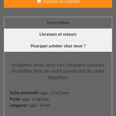
Ajouter au panier
Description
Livraison et retours
Pourquoi acheter chez nous ?
Imaginez vous avec ces étranges boucles
d'oreilles tête de mort pendentif de style
égyptien.
Taille pendentif:
appr. 17x15mm
Poids:
appr. 6.4g/pair
Longueur:
appr. 42mm