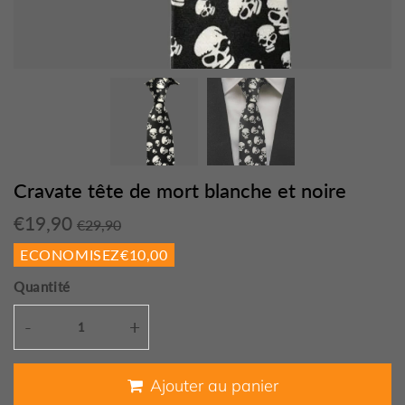
Cravate tête de mort blanche et noire
€19,90
Prix
€29,90
Prix
€19,90
€29,90
régulier
réduit
Unit
ECONOMISEZ
€10,00
price
Quantité
-
+
Ajouter au panier