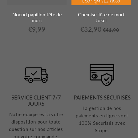
ECONOMISEZ
€9,00
Noeud papillon tête de
Chemise Tête de mort
mort
Joker
€9,99
€32,90
€9,99
€32,90
€41,90
,99
Prix
€41,90
t
Prix
Prix
Unit
régulier
e
régulier
réduit
price
SERVICE CLIENT 7/7
PAIEMENTS SÉCURISÉS
JOURS
La gestion de nos
Notre équipe est à votre
paiements en ligne sont
disposition pour toute
100% Sécurisés avec
question sur nos articles
Stripe.
ou votre commande.