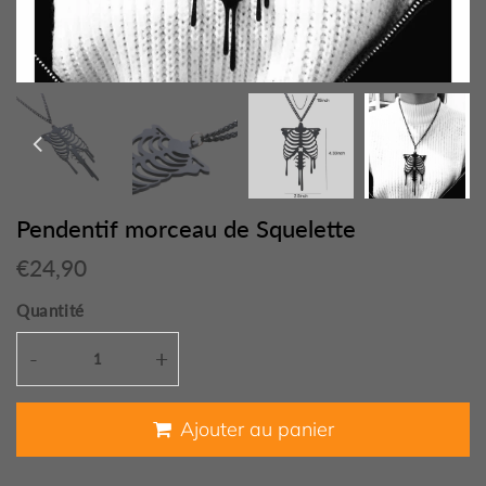
Pendentif morceau de Squelette
€24,90
€24,90
Unit
Quantité
price
-
+
Ajouter au panier