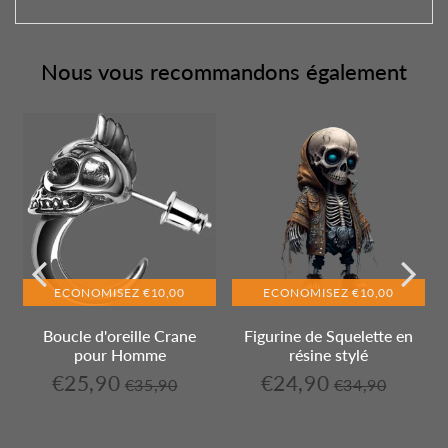
Nous vous recommandons également
ECONOMISEZ
€10,00
ECONOMISEZ
€10,00
Boucle d'oreille Crane
Figurine de Squelette en
pour Homme
résine stylé
€25,90
€24,90
,90
€25,90
€35,90
€24,90
€34,90
t
Prix
€35,90
Prix
€34,90
Prix
Unit
Prix
Unit
e
régulier
régulier
réduit
price
réduit
price