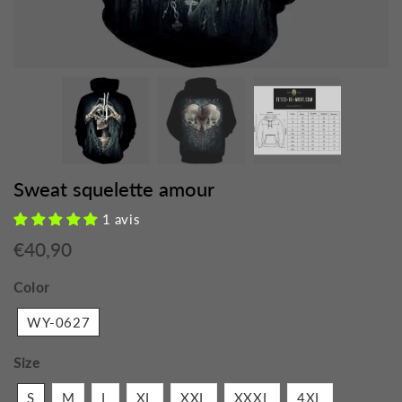
Sweat squelette amour
1 avis
€40,90
€40,90
Unit
Color
price
WY-0627
Size
S
M
L
XL
XXL
XXXL
4XL