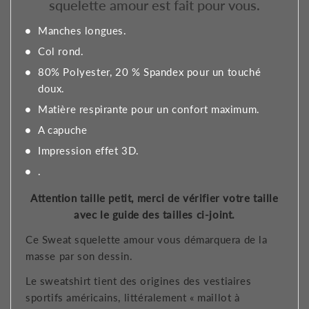
squelette amour est fait pour vous.
Manches longues.
Col rond.
80% Polyester, 20 % Spandex pour un touché
doux.
Matière respirante pour un confort maximum.
A capuche
Impression effet 3D.
.
Attention taille petit, merci de vérifier votre taille
avec le guide des tailles ci-joint.
Ce Sweat squelette amour vous démarquera de la
masse par son dessin.
Le sweatshirt tient des origines des vestiaires
sportifs américains, littéralement « maillot à