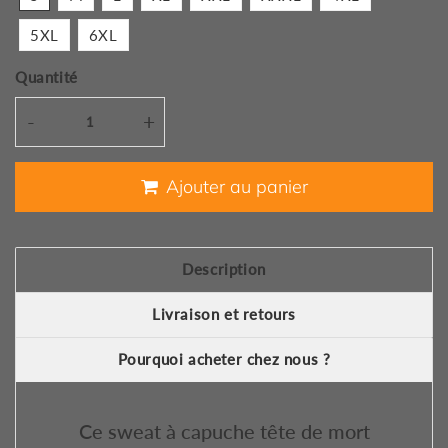
5XL
6XL
Quantité
-
+
Ajouter au panier
Description
Livraison et retours
Pourquoi acheter chez nous ?
Ce sweat à capuche tête de mort