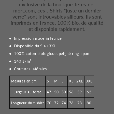
exclusive de la boutique Tetes-de-
mort.com, ces t-Shirts "juste un dernier
verre" sont introuvables ailleurs. Ils sont
imprimés en France, 100% bio, de qualité
et disponible rapidement.
Impression made in France
Disponible du S au 3XL
100% coton biologique, peigné ring-spun
140 g/m²
Coutures latérales
Mesures en cm
S
M
L
XL
2XL
3XL
Largeur au torse
47
50
53
56
59
62
Longueur du t-shirt
70
72
74
76
78
80