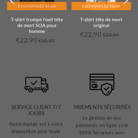
ECONOMISEZ
€6,00
ECONOMISEZ
€6,09
T-shirt trompe l'oeil tête
T-shirt tête de mort
de mort SOA pour
original
homme
€22,90
€22,90
€28,99
,99
Prix
€28,99
t
Prix
Unit
€22,90
€22,90
€28,90
régulier
e
Prix
€28,90
réduit
price
Prix
Unit
régulier
réduit
price
SERVICE CLIENT 7/7
PAIEMENTS SÉCURISÉS
JOURS
La gestion de nos
Notre équipe est à votre
paiements en ligne sont
disposition pour toute
100% Sécurisés avec