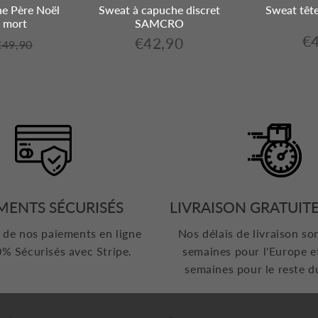
e Père Noël
Sweat à capuche discret
Sweat têt
e mort
SAMCRO
€
€42,90
€39,90
€49,90
€42,90
Pr
Prix
€49,90
Prix
Unit
rég
régulier
régulier
price
MENTS SÉCURISÉS
LIVRAISON GRATUITE
 de nos paiements en ligne
Nos délais de livraison so
% Sécurisés avec Stripe.
semaines pour l'Europe e
semaines pour le reste 