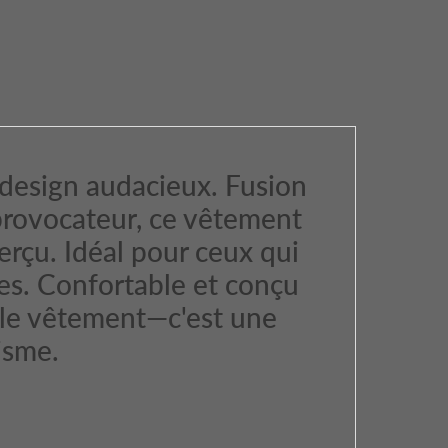
u design audacieux. Fusion
n provocateur, ce vêtement
rçu. Idéal pour ceux qui
les. Confortable et conçu
mple vêtement—c'est une
isme.