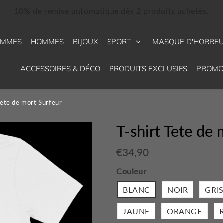
10% de remise automatique dès 2 produits achetés.
EMMES
HOMMES
BIJOUX
SPORT
MASQUE D'HORRE
ACCESSOIRES & DÉCO
PRODUITS EXCLUSIFS
PROMO
Tete de mort Surfeur
T-shirt Tete de
€34,90
€34,90
Unit
price
Couleur
BLANC
NOIR
GRI
JAUNE
ORANGE