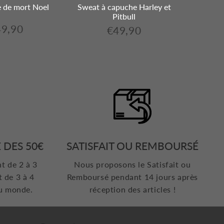
e de mort Noel
Sweat à capuche Harley et
T-shirt
Pitbull
49,90
€49,90
€49,90
ix
€49,90
Prix
ulier
régulier
 DES 50€
SATISFAIT OU REMBOURSÉ
nt de 2 à 3
Nous proposons le Satisfait ou
t de 3 à 4
Remboursé pendant 14 jours après
du monde.
réception des articles !