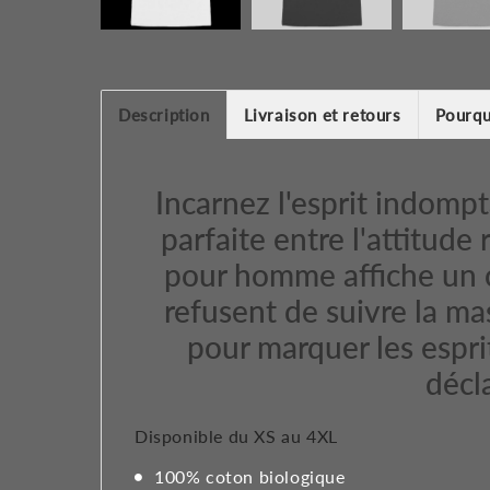
Description
Livraison et retours
Pourqu
Incarnez l'esprit indompt
parfaite entre l'attitude
pour homme affiche un c
refusent de suivre la ma
pour marquer les espri
décl
Disponible du XS au 4XL
100% coton biologique