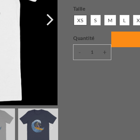
Taille
XS
S
M
L
X
Quantité
-
+