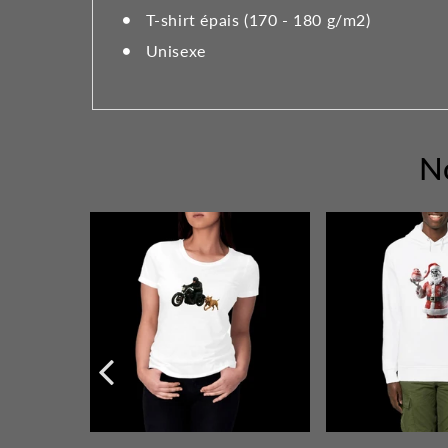
T-shirt épais (170 - 180 g/m2)
Unisexe
N