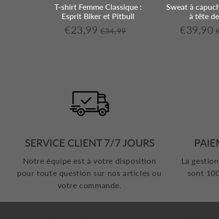
 monde
T-shirt Femme Classique :
Sweat à capuch
Esprit Biker et Pitbull
à tête d
€23,99
€39,90
6,50
,90
€29,90
€23,99
€34,99
Unit
Prix
Prix
€34,99
Prix
Unit
lier
price
réduit
régulier
réduit
price
SERVICE CLIENT 7/7 JOURS
PAIE
Notre équipe est à votre disposition
La gestion
pour toute question sur nos articles ou
sont 100
votre commande.