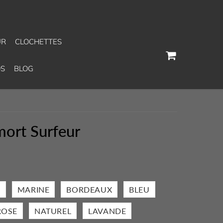
UR
CLOCHETTES
S
BLOG
 mort Surfeur
S
MARINE
BORDEAUX
BLEU
ROSE
NATUREL
LAVANDE