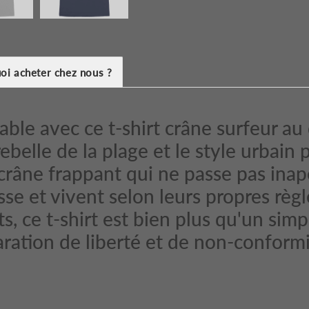
oi acheter chez nous ?
able avec ce t-shirt crâne surfeur a
 rebelle de la plage et le style urbai
râne frappant qui ne passe pas inape
sse et vivent selon leurs propres règ
ts, ce t-shirt est bien plus qu'un si
aration de liberté et de non-conform